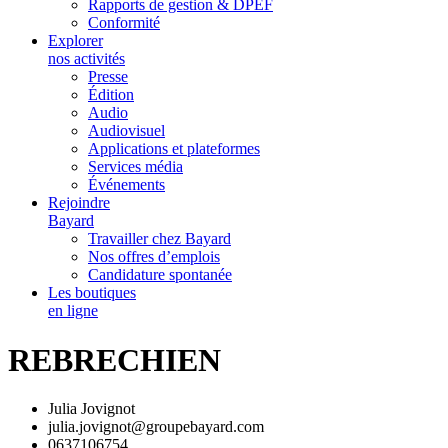
Rapports de gestion & DPEF
Conformité
Explorer
nos activités
Presse
Édition
Audio
Audiovisuel
Applications et plateformes
Services média
Événements
Rejoindre
Bayard
Travailler chez Bayard
Nos offres d’emplois
Candidature spontanée
Les boutiques
en ligne
REBRECHIEN
Julia Jovignot
julia.jovignot@groupebayard.com
0637106754