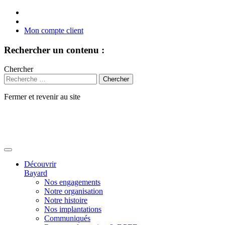
Mon compte client
Rechercher un contenu :
Chercher
Fermer et revenir au site
Aller
au
contenu
Découvrir
Bayard
Nos engagements
Notre organisation
Notre histoire
Nos implantations
Communiqués