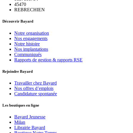
45470
REBRECHIEN
Découvrir Bayard
Notre organisation
Nos engagements
Notre histoire
Nos implantations
Communiqués
Rapports de gestion & rapports RSE
Rejoindre Bayard
Travailler chez Bayard
Nos offres d’emplois
Candidature spontanée
Les boutiques en ligne
Bayard Jeunesse
Milan
Librairie Bayard
Boutique Notre Temps