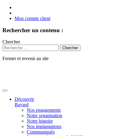
Mon compte client
Rechercher un contenu :
Chercher
Fermer et revenir au site
Aller
au
contenu
Découvrir
Bayard
Nos engagements
Notre organisation
Notre histoire
Nos implantations
Communiqués