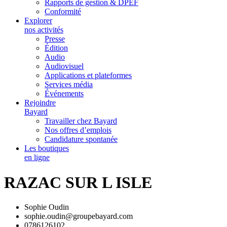
Rapports de gestion & DPEF
Conformité
Explorer
nos activités
Presse
Édition
Audio
Audiovisuel
Applications et plateformes
Services média
Événements
Rejoindre
Bayard
Travailler chez Bayard
Nos offres d’emplois
Candidature spontanée
Les boutiques
en ligne
RAZAC SUR L ISLE
Sophie Oudin
sophie.oudin@groupebayard.com
0786126102