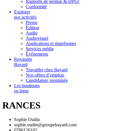
Rapports de gestion & DPEF
Conformité
Explorer
nos activités
Presse
Édition
Audio
Audiovisuel
Applications et plateformes
Services média
Événements
Rejoindre
Bayard
Travailler chez Bayard
Nos offres d’emplois
Candidature spontanée
Les boutiques
en ligne
RANCES
Sophie Oudin
sophie.oudin@groupebayard.com
0786126102