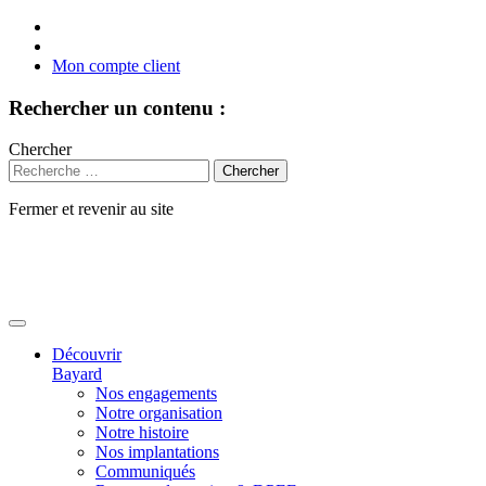
Mon compte client
Rechercher un contenu :
Chercher
Fermer et revenir au site
Aller
au
contenu
Découvrir
Bayard
Nos engagements
Notre organisation
Notre histoire
Nos implantations
Communiqués