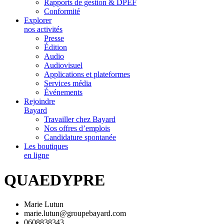
Rapports de gestion & DPEF
Conformité
Explorer
nos activités
Presse
Édition
Audio
Audiovisuel
Applications et plateformes
Services média
Événements
Rejoindre
Bayard
Travailler chez Bayard
Nos offres d’emplois
Candidature spontanée
Les boutiques
en ligne
QUAEDYPRE
Marie Lutun
marie.lutun@groupebayard.com
0608838343