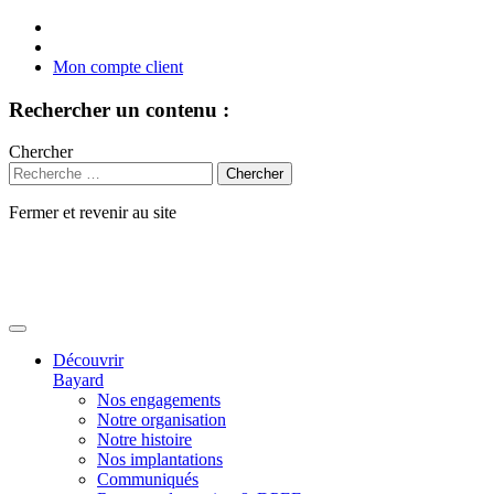
Mon compte client
Rechercher un contenu :
Chercher
Fermer et revenir au site
Aller
au
contenu
Découvrir
Bayard
Nos engagements
Notre organisation
Notre histoire
Nos implantations
Communiqués