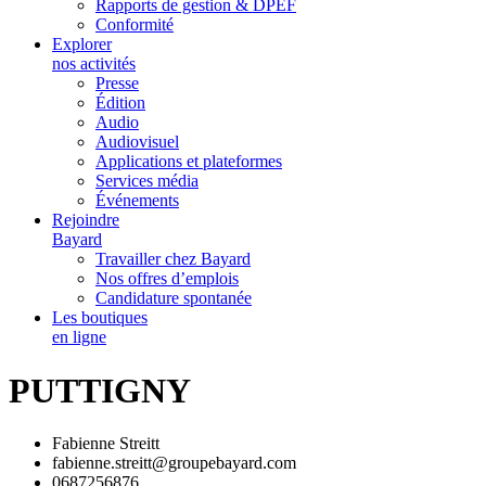
Rapports de gestion & DPEF
Conformité
Explorer
nos activités
Presse
Édition
Audio
Audiovisuel
Applications et plateformes
Services média
Événements
Rejoindre
Bayard
Travailler chez Bayard
Nos offres d’emplois
Candidature spontanée
Les boutiques
en ligne
PUTTIGNY
Fabienne Streitt
fabienne.streitt@groupebayard.com
0687256876