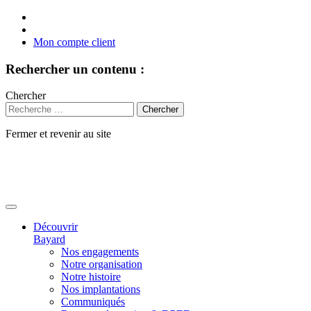
Mon compte client
Rechercher un contenu :
Chercher
Fermer et revenir au site
Aller
au
contenu
Découvrir
Bayard
Nos engagements
Notre organisation
Notre histoire
Nos implantations
Communiqués