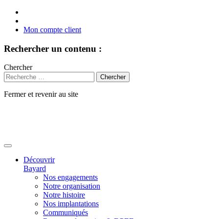
Mon compte client
Rechercher un contenu :
Chercher
Fermer et revenir au site
Aller
au
contenu
Découvrir
Bayard
Nos engagements
Notre organisation
Notre histoire
Nos implantations
Communiqués