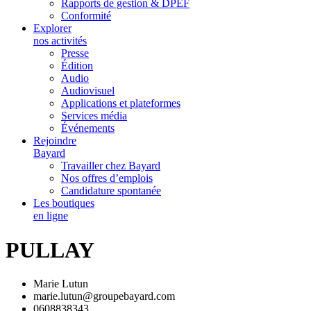
Rapports de gestion & DPEF
Conformité
Explorer
nos activités
Presse
Édition
Audio
Audiovisuel
Applications et plateformes
Services média
Événements
Rejoindre
Bayard
Travailler chez Bayard
Nos offres d’emplois
Candidature spontanée
Les boutiques
en ligne
PULLAY
Marie Lutun
marie.lutun@groupebayard.com
0608838343