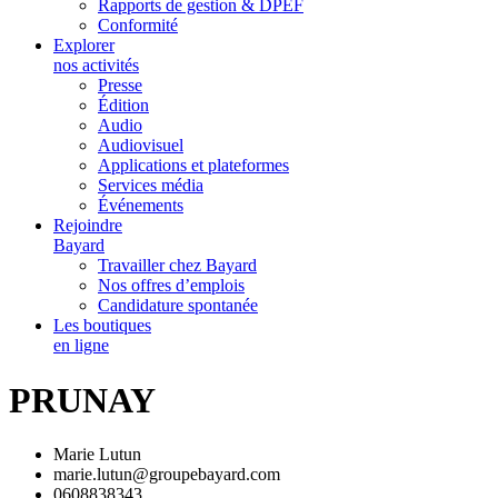
Rapports de gestion & DPEF
Conformité
Explorer
nos activités
Presse
Édition
Audio
Audiovisuel
Applications et plateformes
Services média
Événements
Rejoindre
Bayard
Travailler chez Bayard
Nos offres d’emplois
Candidature spontanée
Les boutiques
en ligne
PRUNAY
Marie Lutun
marie.lutun@groupebayard.com
0608838343