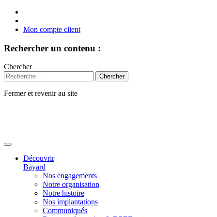
Mon compte client
Rechercher un contenu :
Chercher
Fermer et revenir au site
Aller
au
contenu
Découvrir
Bayard
Nos engagements
Notre organisation
Notre histoire
Nos implantations
Communiqués