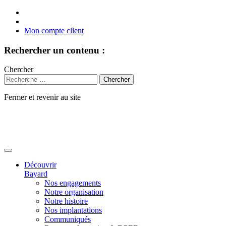
Mon compte client
Rechercher un contenu :
Chercher
Fermer et revenir au site
Aller
au
contenu
Découvrir
Bayard
Nos engagements
Notre organisation
Notre histoire
Nos implantations
Communiqués