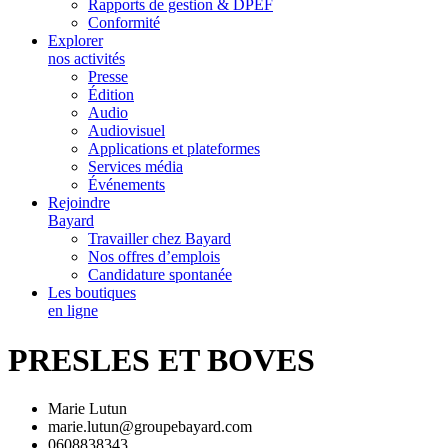
Rapports de gestion & DPEF
Conformité
Explorer
nos activités
Presse
Édition
Audio
Audiovisuel
Applications et plateformes
Services média
Événements
Rejoindre
Bayard
Travailler chez Bayard
Nos offres d’emplois
Candidature spontanée
Les boutiques
en ligne
PRESLES ET BOVES
Marie Lutun
marie.lutun@groupebayard.com
0608838343