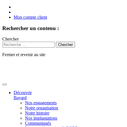
Mon compte client
Rechercher un contenu :
Chercher
Fermer et revenir au site
Aller
au
contenu
Découvrir
Bayard
Nos engagements
Notre organisation
Notre histoire
Nos implantations
Communiqués