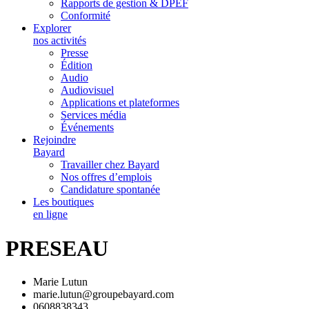
Rapports de gestion & DPEF
Conformité
Explorer
nos activités
Presse
Édition
Audio
Audiovisuel
Applications et plateformes
Services média
Événements
Rejoindre
Bayard
Travailler chez Bayard
Nos offres d’emplois
Candidature spontanée
Les boutiques
en ligne
PRESEAU
Marie Lutun
marie.lutun@groupebayard.com
0608838343