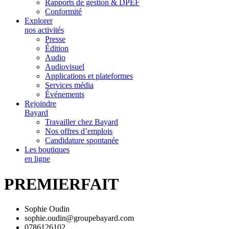
Rapports de gestion & DPEF
Conformité
Explorer
nos activités
Presse
Édition
Audio
Audiovisuel
Applications et plateformes
Services média
Événements
Rejoindre
Bayard
Travailler chez Bayard
Nos offres d’emplois
Candidature spontanée
Les boutiques
en ligne
PREMIERFAIT
Sophie Oudin
sophie.oudin@groupebayard.com
0786126102