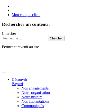
Mon compte client
Rechercher un contenu :
Chercher
Fermer et revenir au site
Aller
au
contenu
Découvrir
Bayard
Nos engagements
Notre organisation
Notre histoire
Nos implantations
Communiqués