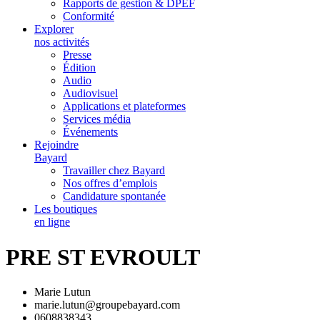
Rapports de gestion & DPEF
Conformité
Explorer
nos activités
Presse
Édition
Audio
Audiovisuel
Applications et plateformes
Services média
Événements
Rejoindre
Bayard
Travailler chez Bayard
Nos offres d’emplois
Candidature spontanée
Les boutiques
en ligne
PRE ST EVROULT
Marie Lutun
marie.lutun@groupebayard.com
0608838343