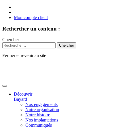
Mon compte client
Rechercher un contenu :
Chercher
Fermer et revenir au site
Aller
au
contenu
Découvrir
Bayard
Nos engagements
Notre organisation
Notre histoire
Nos implantations
Communiqués