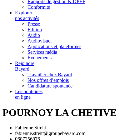
Rapports de gestion & DPEF
Conformité
Explorer
nos activités
Presse
Édition
Audio
Audiovisuel
Applications et plateformes
Services média
Événements
Rejoindre
Bayard
Travailler chez Bayard
Nos offres d’emplois
Candidature spontanée
Les boutiques
en ligne
POURNOY LA CHETIVE
Fabienne Streitt
fabienne.streitt@groupebayard.com
0687256876