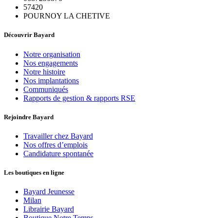
57420
POURNOY LA CHETIVE
Découvrir Bayard
Notre organisation
Nos engagements
Notre histoire
Nos implantations
Communiqués
Rapports de gestion & rapports RSE
Rejoindre Bayard
Travailler chez Bayard
Nos offres d’emplois
Candidature spontanée
Les boutiques en ligne
Bayard Jeunesse
Milan
Librairie Bayard
Boutique Notre Temps