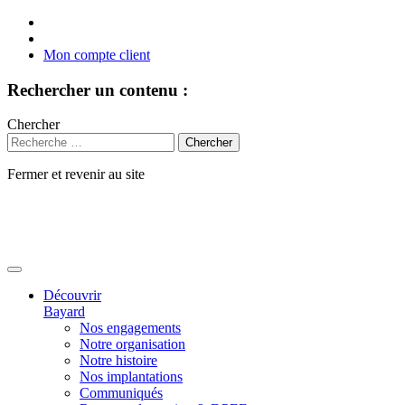
Mon compte client
Rechercher un contenu :
Chercher
Fermer et revenir au site
Aller
au
contenu
Découvrir
Bayard
Nos engagements
Notre organisation
Notre histoire
Nos implantations
Communiqués