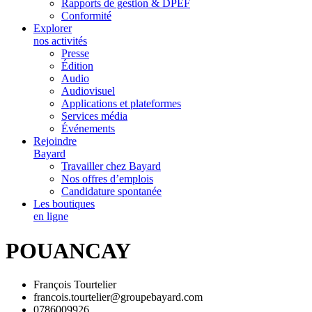
Rapports de gestion & DPEF
Conformité
Explorer
nos activités
Presse
Édition
Audio
Audiovisuel
Applications et plateformes
Services média
Événements
Rejoindre
Bayard
Travailler chez Bayard
Nos offres d’emplois
Candidature spontanée
Les boutiques
en ligne
POUANCAY
François Tourtelier
francois.tourtelier@groupebayard.com
0786009926