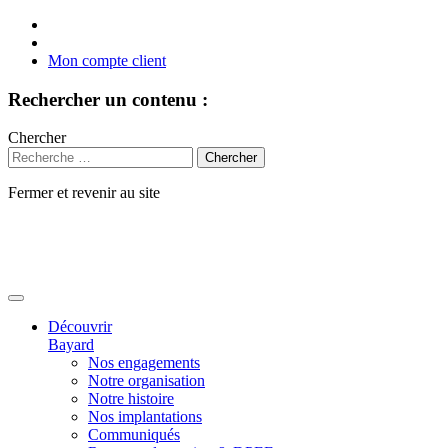
Mon compte client
Rechercher un contenu :
Chercher
Fermer et revenir au site
Aller
au
contenu
Découvrir
Bayard
Nos engagements
Notre organisation
Notre histoire
Nos implantations
Communiqués