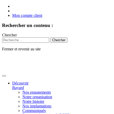
Mon compte client
Rechercher un contenu :
Chercher
Fermer et revenir au site
Aller
au
contenu
Découvrir
Bayard
Nos engagements
Notre organisation
Notre histoire
Nos implantations
Communiqués