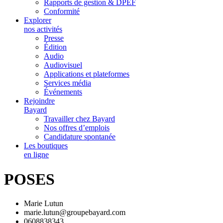
Rapports de gestion & DPEF
Conformité
Explorer
nos activités
Presse
Édition
Audio
Audiovisuel
Applications et plateformes
Services média
Événements
Rejoindre
Bayard
Travailler chez Bayard
Nos offres d’emplois
Candidature spontanée
Les boutiques
en ligne
POSES
Marie Lutun
marie.lutun@groupebayard.com
0608838343