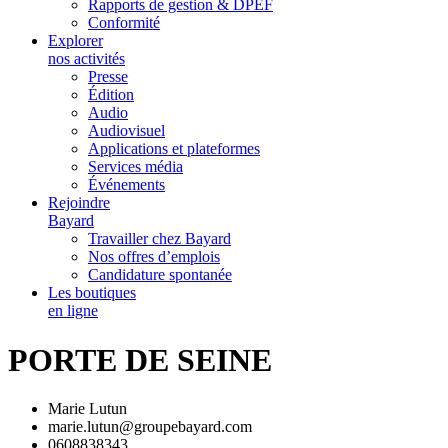
Rapports de gestion & DPEF
Conformité
Explorer
nos activités
Presse
Édition
Audio
Audiovisuel
Applications et plateformes
Services média
Événements
Rejoindre
Bayard
Travailler chez Bayard
Nos offres d’emplois
Candidature spontanée
Les boutiques
en ligne
PORTE DE SEINE
Marie Lutun
marie.lutun@groupebayard.com
0608838343