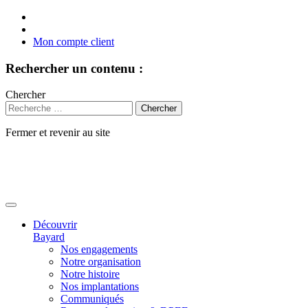
Mon compte client
Rechercher un contenu :
Chercher
Fermer et revenir au site
Aller
au
contenu
Découvrir
Bayard
Nos engagements
Notre organisation
Notre histoire
Nos implantations
Communiqués