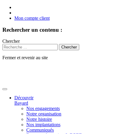
Mon compte client
Rechercher un contenu :
Chercher
Fermer et revenir au site
Aller
au
contenu
Découvrir
Bayard
Nos engagements
Notre organisation
Notre histoire
Nos implantations
Communiqués