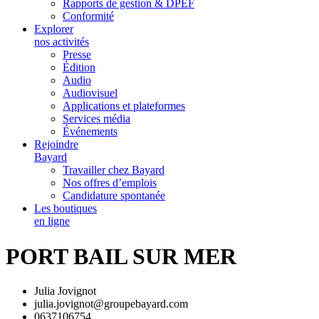
Rapports de gestion & DPEF
Conformité
Explorer
nos activités
Presse
Édition
Audio
Audiovisuel
Applications et plateformes
Services média
Événements
Rejoindre
Bayard
Travailler chez Bayard
Nos offres d’emplois
Candidature spontanée
Les boutiques
en ligne
PORT BAIL SUR MER
Julia Jovignot
julia.jovignot@groupebayard.com
0637106754