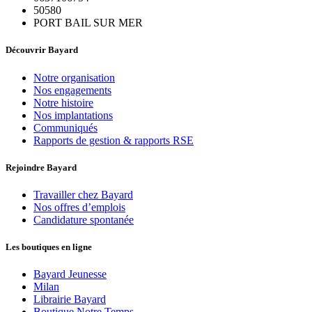
50580
PORT BAIL SUR MER
Découvrir Bayard
Notre organisation
Nos engagements
Notre histoire
Nos implantations
Communiqués
Rapports de gestion & rapports RSE
Rejoindre Bayard
Travailler chez Bayard
Nos offres d’emplois
Candidature spontanée
Les boutiques en ligne
Bayard Jeunesse
Milan
Librairie Bayard
Boutique Notre Temps