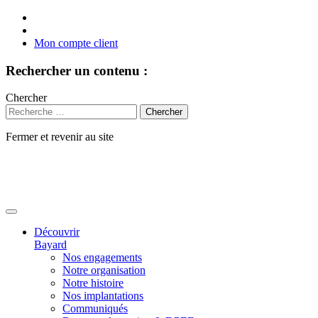
Mon compte client
Rechercher un contenu :
Chercher
Fermer et revenir au site
Aller
au
contenu
Découvrir
Bayard
Nos engagements
Notre organisation
Notre histoire
Nos implantations
Communiqués