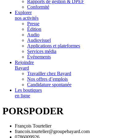
Rapports de gestion & DPEF
Conformité
Explorer
nos activités
Presse
Édition
Audio
Audiovisuel
Applications et plateformes
Services média
Événements
Rejoindre
Bayard
Travailler chez Bayard
Nos offres d’emplois
Candidature spontanée
Les boutiques
en ligne
PORSPODER
François Tourtelier
francois.tourtelier@groupebayard.com
0786009926