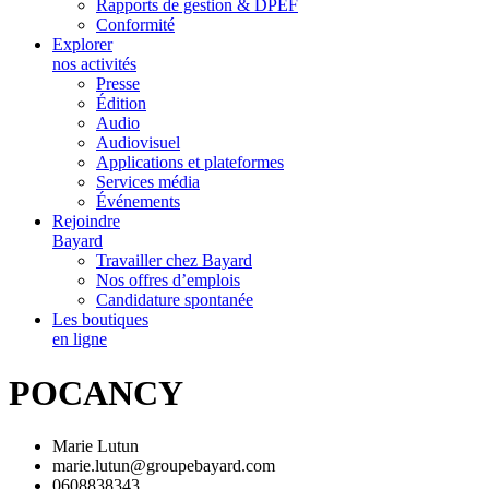
Rapports de gestion & DPEF
Conformité
Explorer
nos activités
Presse
Édition
Audio
Audiovisuel
Applications et plateformes
Services média
Événements
Rejoindre
Bayard
Travailler chez Bayard
Nos offres d’emplois
Candidature spontanée
Les boutiques
en ligne
POCANCY
Marie Lutun
marie.lutun@groupebayard.com
0608838343