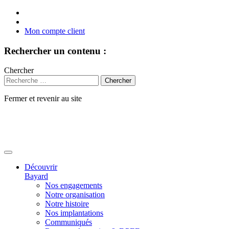
Mon compte client
Rechercher un contenu :
Chercher
Fermer et revenir au site
Aller
au
contenu
Découvrir
Bayard
Nos engagements
Notre organisation
Notre histoire
Nos implantations
Communiqués