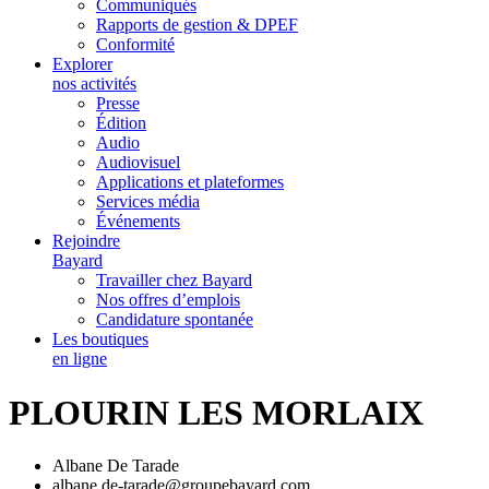
Communiqués
Rapports de gestion & DPEF
Conformité
Explorer
nos activités
Presse
Édition
Audio
Audiovisuel
Applications et plateformes
Services média
Événements
Rejoindre
Bayard
Travailler chez Bayard
Nos offres d’emplois
Candidature spontanée
Les boutiques
en ligne
PLOURIN LES MORLAIX
Albane De Tarade
albane.de-tarade@groupebayard.com