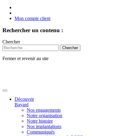
Mon compte client
Rechercher un contenu :
Chercher
Fermer et revenir au site
Aller
au
contenu
Découvrir
Bayard
Nos engagements
Notre organisation
Notre histoire
Nos implantations
Communiqués