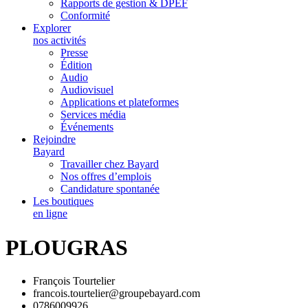
Rapports de gestion & DPEF
Conformité
Explorer
nos activités
Presse
Édition
Audio
Audiovisuel
Applications et plateformes
Services média
Événements
Rejoindre
Bayard
Travailler chez Bayard
Nos offres d’emplois
Candidature spontanée
Les boutiques
en ligne
PLOUGRAS
François Tourtelier
francois.tourtelier@groupebayard.com
0786009926