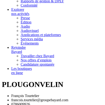
Rapports de gestion & DPEF
Conformité
Explorer
nos activités
Presse
Édition
Audio
Audiovisuel
Applications et plateformes
Services média
Événements
Rejoindre
Bayard
Travailler chez Bayard
Nos offres d’emplois
Candidature spontanée
Les boutiques
en ligne
PLOUGONVELIN
François Tourtelier
francois.tourtelier@groupebayard.com
0786009926