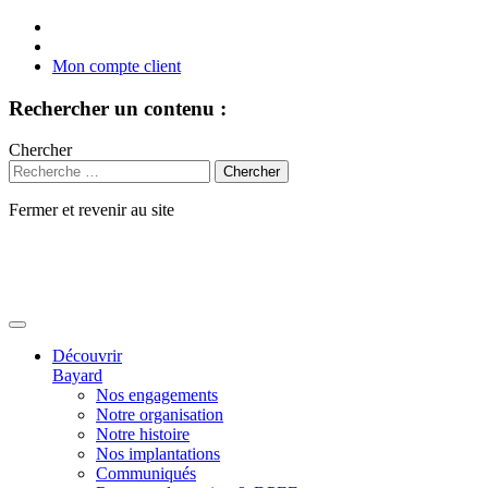
Mon compte client
Rechercher un contenu :
Chercher
Fermer et revenir au site
Aller
au
contenu
Découvrir
Bayard
Nos engagements
Notre organisation
Notre histoire
Nos implantations
Communiqués