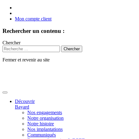
Mon compte client
Rechercher un contenu :
Chercher
Fermer et revenir au site
Aller
au
contenu
Découvrir
Bayard
Nos engagements
Notre organisation
Notre histoire
Nos implantations
Communiqués