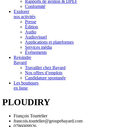
Rapports de gestion & DPEF
Conformité
Explorer
nos activités
Presse
Édition
Audio
Audiovisuel
Applications et plateformes
Services média
Événements
Rejoindre
Bayard
Travailler chez Bayard
Nos offres d’emplois
Candidature spontanée
Les boutiques
en ligne
PLOUDIRY
François Tourtelier
francois.tourtelier@groupebayard.com
0786009926