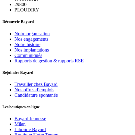
29800
PLOUDIRY
Découvrir Bayard
Notre organisation
Nos engagements
Notre histoire
Nos implantations
Communiqués
Rapports de gestion & rapports RSE
Rejoindre Bayard
Travailler chez Bayard
Nos offres d’emplois
Candidature spontanée
Les boutiques en ligne
Bayard Jeunesse
Milan
Librairie Bayard
Boutique Notre Temps