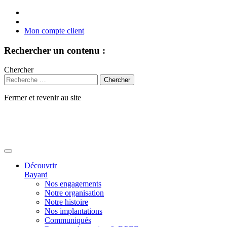
Mon compte client
Rechercher un contenu :
Chercher
Fermer et revenir au site
Aller
au
contenu
Découvrir
Bayard
Nos engagements
Notre organisation
Notre histoire
Nos implantations
Communiqués