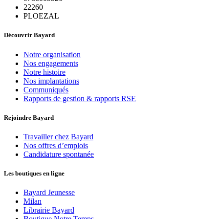
22260
PLOEZAL
Découvrir Bayard
Notre organisation
Nos engagements
Notre histoire
Nos implantations
Communiqués
Rapports de gestion & rapports RSE
Rejoindre Bayard
Travailler chez Bayard
Nos offres d’emplois
Candidature spontanée
Les boutiques en ligne
Bayard Jeunesse
Milan
Librairie Bayard
Boutique Notre Temps