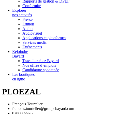
Rapports de gestion & DPEF
Conformité
Explorer
nos activités
Presse
Édition
Audio
Audiovisuel
Applications et plateformes
Services média
Événements
Rejoindre
Bayard
Travailler chez Bayard
Nos offres d’emplois
Candidature spontanée
Les boutiques
en ligne
PLOEZAL
François Tourtelier
francois.tourtelier@groupebayard.com
0786009926