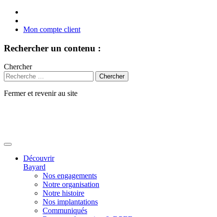
Mon compte client
Rechercher un contenu :
Chercher
Fermer et revenir au site
Aller
au
contenu
Découvrir
Bayard
Nos engagements
Notre organisation
Notre histoire
Nos implantations
Communiqués