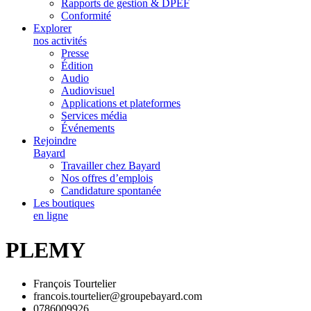
Rapports de gestion & DPEF
Conformité
Explorer
nos activités
Presse
Édition
Audio
Audiovisuel
Applications et plateformes
Services média
Événements
Rejoindre
Bayard
Travailler chez Bayard
Nos offres d’emplois
Candidature spontanée
Les boutiques
en ligne
PLEMY
François Tourtelier
francois.tourtelier@groupebayard.com
0786009926