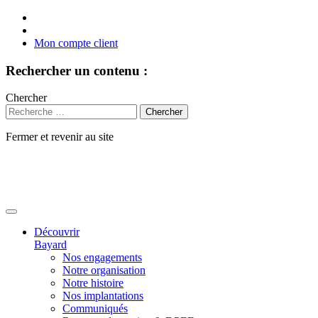
Mon compte client
Rechercher un contenu :
Chercher
Fermer et revenir au site
Aller
au
contenu
Découvrir
Bayard
Nos engagements
Notre organisation
Notre histoire
Nos implantations
Communiqués