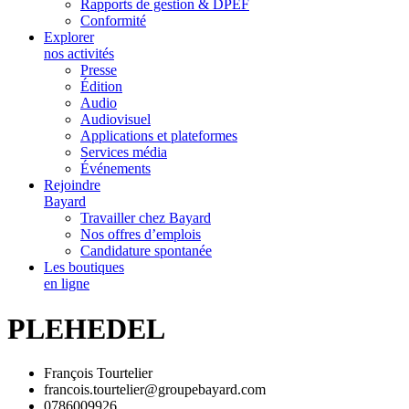
Rapports de gestion & DPEF
Conformité
Explorer
nos activités
Presse
Édition
Audio
Audiovisuel
Applications et plateformes
Services média
Événements
Rejoindre
Bayard
Travailler chez Bayard
Nos offres d’emplois
Candidature spontanée
Les boutiques
en ligne
PLEHEDEL
François Tourtelier
francois.tourtelier@groupebayard.com
0786009926