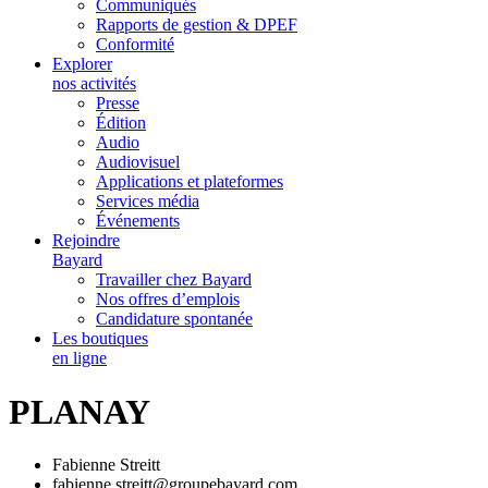
Communiqués
Rapports de gestion & DPEF
Conformité
Explorer
nos activités
Presse
Édition
Audio
Audiovisuel
Applications et plateformes
Services média
Événements
Rejoindre
Bayard
Travailler chez Bayard
Nos offres d’emplois
Candidature spontanée
Les boutiques
en ligne
PLANAY
Fabienne Streitt
fabienne.streitt@groupebayard.com