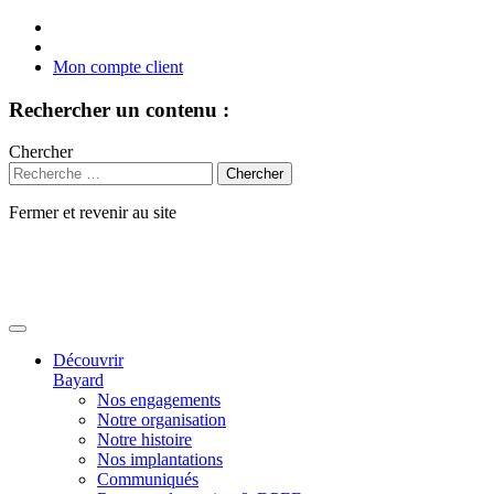
Mon compte client
Rechercher un contenu :
Chercher
Fermer et revenir au site
Aller
au
contenu
Découvrir
Bayard
Nos engagements
Notre organisation
Notre histoire
Nos implantations
Communiqués