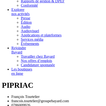
Rapports de gestion & DPEF
Conformité
Explorer
nos activités
Presse
Édition
Audio
Audiovisuel
Applications et plateformes
Services média
Événements
Rejoindre
Bayard
Travailler chez Bayard
Nos offres d’emplois
Candidature spontanée
Les boutiques
en ligne
PIPRIAC
François Tourtelier
francois.tourtelier@groupebayard.com
0786009926