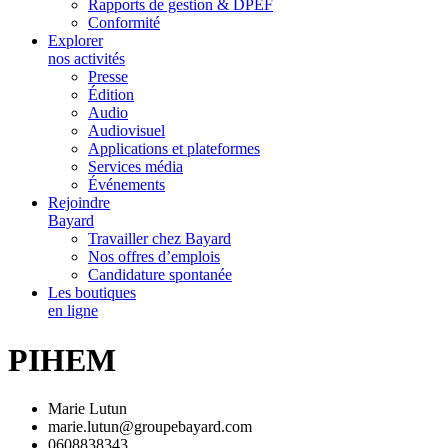
Rapports de gestion & DPEF
Conformité
Explorer
nos activités
Presse
Édition
Audio
Audiovisuel
Applications et plateformes
Services média
Événements
Rejoindre
Bayard
Travailler chez Bayard
Nos offres d’emplois
Candidature spontanée
Les boutiques
en ligne
PIHEM
Marie Lutun
marie.lutun@groupebayard.com
0608838343