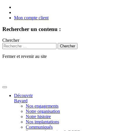
Mon compte client
Rechercher un contenu :
Chercher
Fermer et revenir au site
Aller
au
contenu
Découvrir
Bayard
Nos engagements
Notre organisation
Notre histoire
Nos implantations
Communiqués