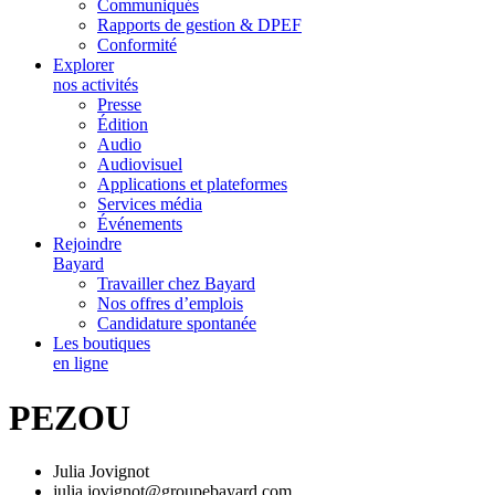
Communiqués
Rapports de gestion & DPEF
Conformité
Explorer
nos activités
Presse
Édition
Audio
Audiovisuel
Applications et plateformes
Services média
Événements
Rejoindre
Bayard
Travailler chez Bayard
Nos offres d’emplois
Candidature spontanée
Les boutiques
en ligne
PEZOU
Julia Jovignot
julia.jovignot@groupebayard.com