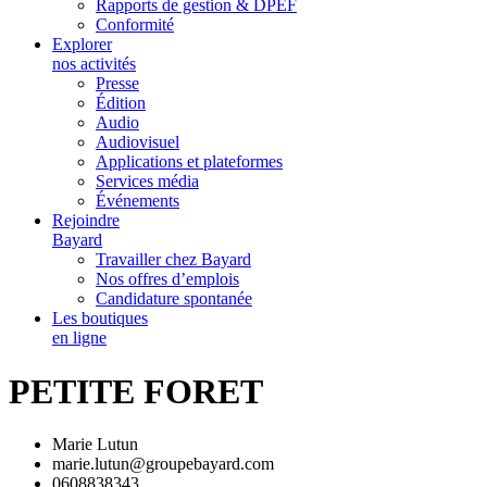
Rapports de gestion & DPEF
Conformité
Explorer
nos activités
Presse
Édition
Audio
Audiovisuel
Applications et plateformes
Services média
Événements
Rejoindre
Bayard
Travailler chez Bayard
Nos offres d’emplois
Candidature spontanée
Les boutiques
en ligne
PETITE FORET
Marie Lutun
marie.lutun@groupebayard.com
0608838343