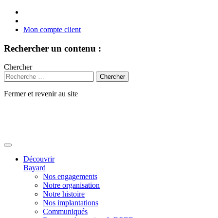
Mon compte client
Rechercher un contenu :
Chercher
Fermer et revenir au site
Aller
au
contenu
Découvrir
Bayard
Nos engagements
Notre organisation
Notre histoire
Nos implantations
Communiqués