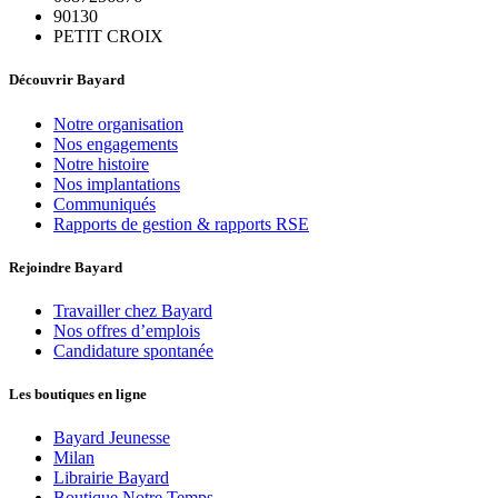
90130
PETIT CROIX
Découvrir Bayard
Notre organisation
Nos engagements
Notre histoire
Nos implantations
Communiqués
Rapports de gestion & rapports RSE
Rejoindre Bayard
Travailler chez Bayard
Nos offres d’emplois
Candidature spontanée
Les boutiques en ligne
Bayard Jeunesse
Milan
Librairie Bayard
Boutique Notre Temps