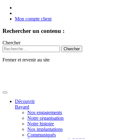
Mon compte client
Rechercher un contenu :
Chercher
Fermer et revenir au site
Aller
au
contenu
Découvrir
Bayard
Nos engagements
Notre organisation
Notre histoire
Nos implantations
Communiqués