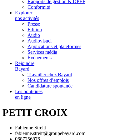
Rapports de gestion & DPEF
Conformité
Explorer
nos activités
Presse
Édition
Audio
Audiovisuel
Applications et plateformes
Services média
Événements
Rejoindre
Bayard
Travailler chez Bayard
Nos offres d’emplois
Candidature spontanée
Les boutiques
en ligne
PETIT CROIX
Fabienne Streitt
fabienne.streitt@groupebayard.com
0687256876