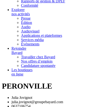
Rapports de gestion & DPEF
Conformité
Explorer
nos activités
Presse
Édition
Audio
Audiovisuel
Applications et plateformes
Services média
Événements
Rejoindre
Bayard
Travailler chez Bayard
Nos offres d’emplois
Candidature spontanée
Les boutiques
en ligne
PERONVILLE
Julia Jovignot
julia.jovignot@groupebayard.com
0637106754