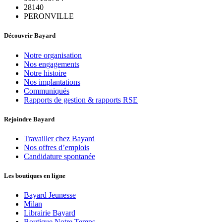
28140
PERONVILLE
Découvrir Bayard
Notre organisation
Nos engagements
Notre histoire
Nos implantations
Communiqués
Rapports de gestion & rapports RSE
Rejoindre Bayard
Travailler chez Bayard
Nos offres d’emplois
Candidature spontanée
Les boutiques en ligne
Bayard Jeunesse
Milan
Librairie Bayard
Boutique Notre Temps