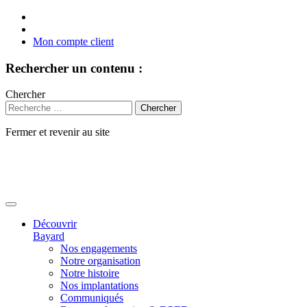
Mon compte client
Rechercher un contenu :
Chercher
Fermer et revenir au site
Aller
au
contenu
Découvrir
Bayard
Nos engagements
Notre organisation
Notre histoire
Nos implantations
Communiqués