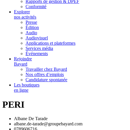
Rapports de gestion & DPEF
Conformité
Explorer
nos activités
Presse
Édition
Audio
Audiovisuel
Applications et plateformes
Services média
Événements
Rejoindre
Bayard
Travailler chez Bayard
Nos offres d’emplois
Candidature spontanée
Les boutiques
en ligne
PERI
Albane De Tarade
albane.de-tarade@groupebayard.com
0789606716