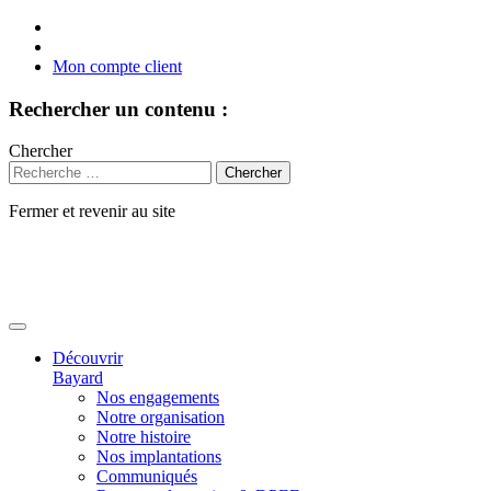
Mon compte client
Rechercher un contenu :
Chercher
Fermer et revenir au site
Aller
au
contenu
Découvrir
Bayard
Nos engagements
Notre organisation
Notre histoire
Nos implantations
Communiqués