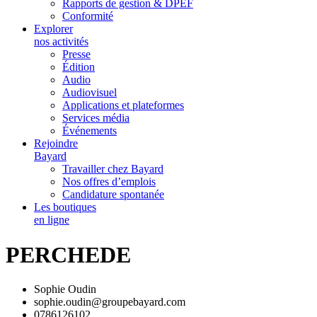
Rapports de gestion & DPEF
Conformité
Explorer
nos activités
Presse
Édition
Audio
Audiovisuel
Applications et plateformes
Services média
Événements
Rejoindre
Bayard
Travailler chez Bayard
Nos offres d’emplois
Candidature spontanée
Les boutiques
en ligne
PERCHEDE
Sophie Oudin
sophie.oudin@groupebayard.com
0786126102