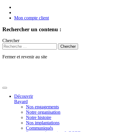
Mon compte client
Rechercher un contenu :
Chercher
Fermer et revenir au site
Aller
au
contenu
Découvrir
Bayard
Nos engagements
Notre organisation
Notre histoire
Nos implantations
Communiqués