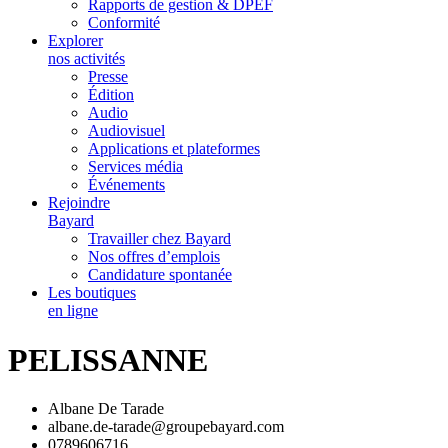
Rapports de gestion & DPEF
Conformité
Explorer
nos activités
Presse
Édition
Audio
Audiovisuel
Applications et plateformes
Services média
Événements
Rejoindre
Bayard
Travailler chez Bayard
Nos offres d’emplois
Candidature spontanée
Les boutiques
en ligne
PELISSANNE
Albane De Tarade
albane.de-tarade@groupebayard.com
0789606716