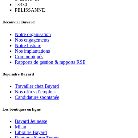
13330
PELISSANNE
Découvrir Bayard
Notre organisation
Nos engagements
Notre histoire
Nos implantations
Communiqués
Rapports de gestion & rapports RSE
Rejoindre Bayard
Travailler chez Bayard
Nos offres d’emplois
Candidature spontanée
Les boutiques en ligne
Bayard Jeunesse
Milan
Librairie Bayard
Boutique Notre Temps