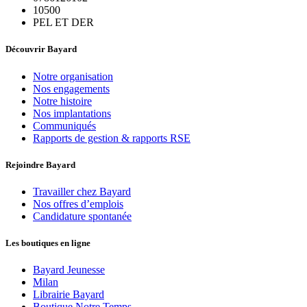
10500
PEL ET DER
Découvrir Bayard
Notre organisation
Nos engagements
Notre histoire
Nos implantations
Communiqués
Rapports de gestion & rapports RSE
Rejoindre Bayard
Travailler chez Bayard
Nos offres d’emplois
Candidature spontanée
Les boutiques en ligne
Bayard Jeunesse
Milan
Librairie Bayard
Boutique Notre Temps