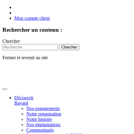
Mon compte client
Rechercher un contenu :
Chercher
Fermer et revenir au site
Aller
au
contenu
Découvrir
Bayard
Nos engagements
Notre organisation
Notre histoire
Nos implantations
Communiqués