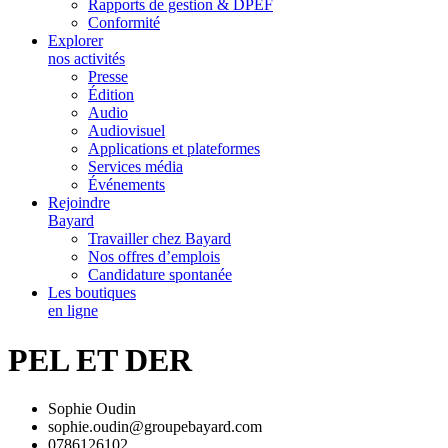
Rapports de gestion & DPEF
Conformité
Explorer
nos activités
Presse
Édition
Audio
Audiovisuel
Applications et plateformes
Services média
Événements
Rejoindre
Bayard
Travailler chez Bayard
Nos offres d’emplois
Candidature spontanée
Les boutiques
en ligne
PEL ET DER
Sophie Oudin
sophie.oudin@groupebayard.com
0786126102