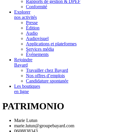
Rapports de gestion & DPEF
Conformité
Explorer
nos activités
Presse
Édition
Audio
Audiovisuel
Applications et plateformes
Services média
Événements
Rejoindre
Bayard
Travailler chez Bayard
Nos offres d’emplois
Candidature spontanée
Les boutiques
en ligne
PATRIMONIO
Marie Lutun
marie.lutun@groupebayard.com
0608838343