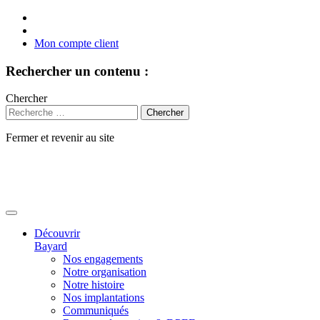
Mon compte client
Rechercher un contenu :
Chercher
Fermer et revenir au site
Aller
au
contenu
Découvrir
Bayard
Nos engagements
Notre organisation
Notre histoire
Nos implantations
Communiqués