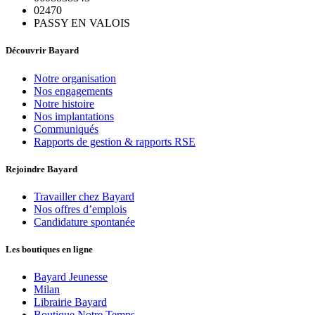
02470
PASSY EN VALOIS
Découvrir Bayard
Notre organisation
Nos engagements
Notre histoire
Nos implantations
Communiqués
Rapports de gestion & rapports RSE
Rejoindre Bayard
Travailler chez Bayard
Nos offres d’emplois
Candidature spontanée
Les boutiques en ligne
Bayard Jeunesse
Milan
Librairie Bayard
Boutique Notre Temps