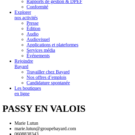
Rapports de gestion & DPEF
Conformité
Explorer
nos activités
Presse
Édition
Audio
Audiovisuel
Applications et plateformes
Services média
Événements
Rejoindre
Bayard
Travailler chez Bayard
Nos offres d’emplois
Candidature spontanée
Les boutiques
en ligne
PASSY EN VALOIS
Marie Lutun
marie.lutun@groupebayard.com
0608838343