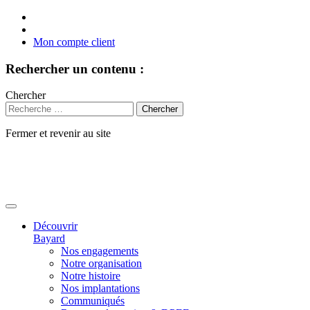
Mon compte client
Rechercher un contenu :
Chercher
Fermer et revenir au site
Aller
au
contenu
Découvrir
Bayard
Nos engagements
Notre organisation
Notre histoire
Nos implantations
Communiqués