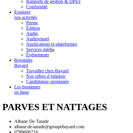
Rapports de gestion & DPEF
Conformité
Explorer
nos activités
Presse
Édition
Audio
Audiovisuel
Applications et plateformes
Services média
Événements
Rejoindre
Bayard
Travailler chez Bayard
Nos offres d’emplois
Candidature spontanée
Les boutiques
en ligne
PARVES ET NATTAGES
Albane De Tarade
albane.de-tarade@groupebayard.com
0789606716