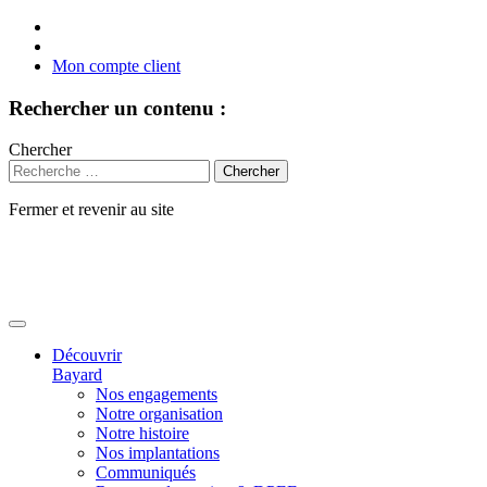
Mon compte client
Rechercher un contenu :
Chercher
Fermer et revenir au site
Aller
au
contenu
Découvrir
Bayard
Nos engagements
Notre organisation
Notre histoire
Nos implantations
Communiqués