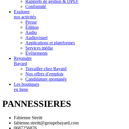
Rapports de gestion & DPEF
Conformité
Explorer
nos activités
Presse
Édition
Audio
Audiovisuel
Applications et plateformes
Services média
Événements
Rejoindre
Bayard
Travailler chez Bayard
Nos offres d’emplois
Candidature spontanée
Les boutiques
en ligne
PANNESSIERES
Fabienne Streitt
fabienne.streitt@groupebayard.com
0687256876