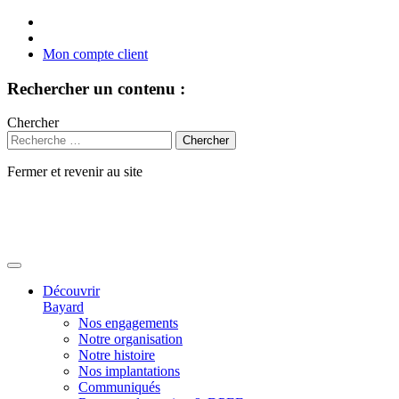
Mon compte client
Rechercher un contenu :
Chercher
Fermer et revenir au site
Aller
au
contenu
Découvrir
Bayard
Nos engagements
Notre organisation
Notre histoire
Nos implantations
Communiqués