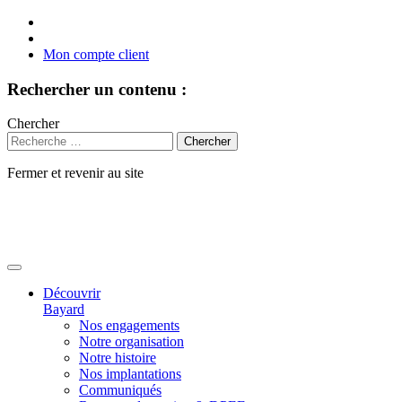
Mon compte client
Rechercher un contenu :
Chercher
Fermer et revenir au site
Aller
au
contenu
Découvrir
Bayard
Nos engagements
Notre organisation
Notre histoire
Nos implantations
Communiqués