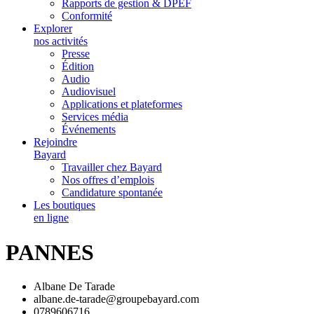
Rapports de gestion & DPEF
Conformité
Explorer
nos activités
Presse
Édition
Audio
Audiovisuel
Applications et plateformes
Services média
Événements
Rejoindre
Bayard
Travailler chez Bayard
Nos offres d’emplois
Candidature spontanée
Les boutiques
en ligne
PANNES
Albane De Tarade
albane.de-tarade@groupebayard.com
0789606716