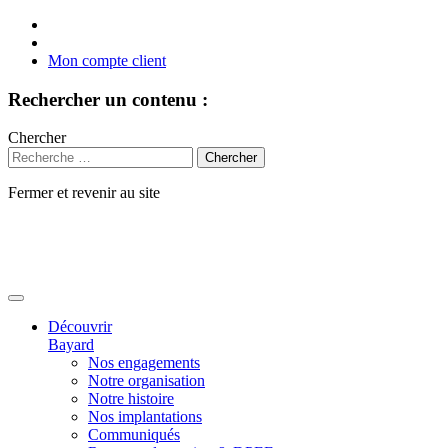
Mon compte client
Rechercher un contenu :
Chercher
Fermer et revenir au site
Aller
au
contenu
Découvrir
Bayard
Nos engagements
Notre organisation
Notre histoire
Nos implantations
Communiqués