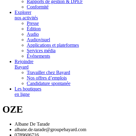
Rapports de gestion & DPEF
Conformité
Explorer
nos activités
Presse
Édition
Audio
Audiovisuel
Applications et plateformes
Services média
Événements
Rejoindre
Bayard
Travailler chez Bayard
Nos offres d’emplois
Candidature spontanée
Les boutiques
en ligne
OZE
Albane De Tarade
albane.de-tarade@groupebayard.com
0789606716