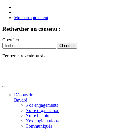
Mon compte client
Rechercher un contenu :
Chercher
Fermer et revenir au site
Aller
au
contenu
Découvrir
Bayard
Nos engagements
Notre organisation
Notre histoire
Nos implantations
Communiqués