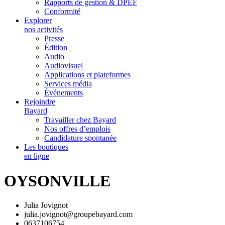
Rapports de gestion & DPEF
Conformité
Explorer
nos activités
Presse
Édition
Audio
Audiovisuel
Applications et plateformes
Services média
Événements
Rejoindre
Bayard
Travailler chez Bayard
Nos offres d’emplois
Candidature spontanée
Les boutiques
en ligne
OYSONVILLE
Julia Jovignot
julia.jovignot@groupebayard.com
0637106754