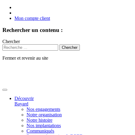
Mon compte client
Rechercher un contenu :
Chercher
Fermer et revenir au site
Aller
au
contenu
Découvrir
Bayard
Nos engagements
Notre organisation
Notre histoire
Nos implantations
Communiqués