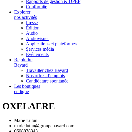
Rapports de gestion & DPEF
Conformité
Explorer
nos activités
Presse
Édition
Audio
Audiovisuel
Applications et plateformes
Services média
Événements
Rejoindre
Bayard
Travailler chez Bayard
Nos offres d’emplois
Candidature spontanée
Les boutiques
en ligne
OXELAERE
Marie Lutun
marie.lutun@groupebayard.com
0608838343