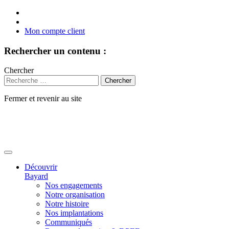
Mon compte client
Rechercher un contenu :
Chercher
Fermer et revenir au site
Aller
au
contenu
Découvrir
Bayard
Nos engagements
Notre organisation
Notre histoire
Nos implantations
Communiqués