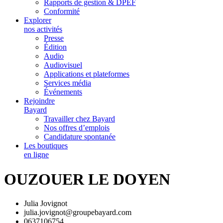
Rapports de gestion & DPEF
Conformité
Explorer
nos activités
Presse
Édition
Audio
Audiovisuel
Applications et plateformes
Services média
Événements
Rejoindre
Bayard
Travailler chez Bayard
Nos offres d’emplois
Candidature spontanée
Les boutiques
en ligne
OUZOUER LE DOYEN
Julia Jovignot
julia.jovignot@groupebayard.com
0637106754