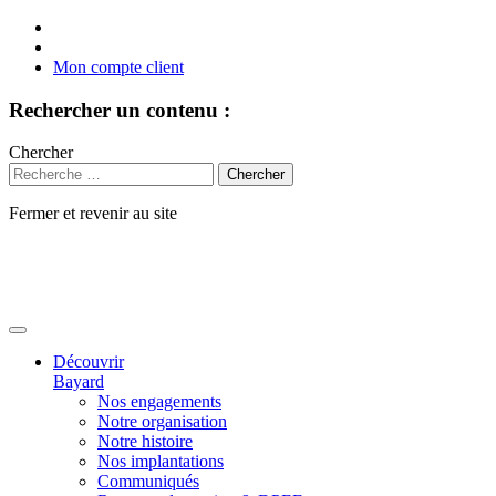
Mon compte client
Rechercher un contenu :
Chercher
Fermer et revenir au site
Aller
au
contenu
Découvrir
Bayard
Nos engagements
Notre organisation
Notre histoire
Nos implantations
Communiqués