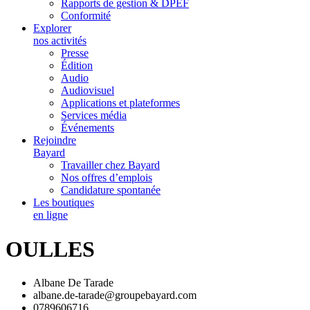
Rapports de gestion & DPEF
Conformité
Explorer
nos activités
Presse
Édition
Audio
Audiovisuel
Applications et plateformes
Services média
Événements
Rejoindre
Bayard
Travailler chez Bayard
Nos offres d’emplois
Candidature spontanée
Les boutiques
en ligne
OULLES
Albane De Tarade
albane.de-tarade@groupebayard.com
0789606716