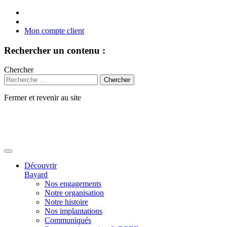
Mon compte client
Rechercher un contenu :
Chercher
Fermer et revenir au site
Aller
au
contenu
Découvrir
Bayard
Nos engagements
Notre organisation
Notre histoire
Nos implantations
Communiqués