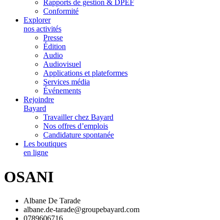
Rapports de gestion & DPEF
Conformité
Explorer
nos activités
Presse
Édition
Audio
Audiovisuel
Applications et plateformes
Services média
Événements
Rejoindre
Bayard
Travailler chez Bayard
Nos offres d’emplois
Candidature spontanée
Les boutiques
en ligne
OSANI
Albane De Tarade
albane.de-tarade@groupebayard.com
0789606716