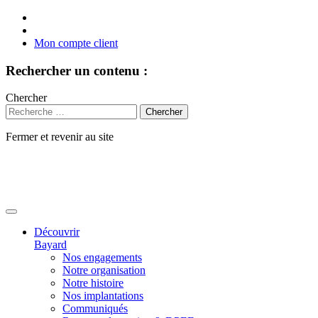
Mon compte client
Rechercher un contenu :
Chercher
Fermer et revenir au site
Aller
au
contenu
Découvrir
Bayard
Nos engagements
Notre organisation
Notre histoire
Nos implantations
Communiqués