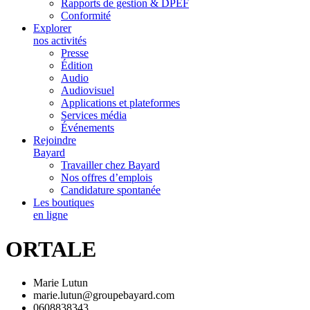
Rapports de gestion & DPEF
Conformité
Explorer
nos activités
Presse
Édition
Audio
Audiovisuel
Applications et plateformes
Services média
Événements
Rejoindre
Bayard
Travailler chez Bayard
Nos offres d’emplois
Candidature spontanée
Les boutiques
en ligne
ORTALE
Marie Lutun
marie.lutun@groupebayard.com
0608838343