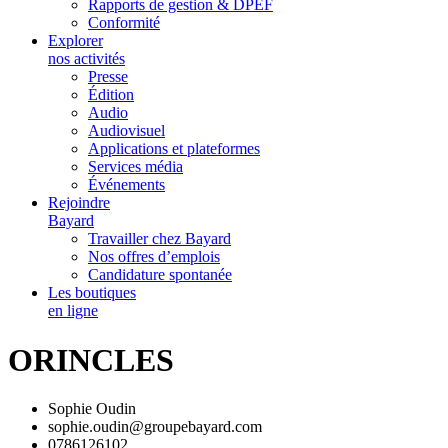
Rapports de gestion & DPEF
Conformité
Explorer
nos activités
Presse
Édition
Audio
Audiovisuel
Applications et plateformes
Services média
Événements
Rejoindre
Bayard
Travailler chez Bayard
Nos offres d’emplois
Candidature spontanée
Les boutiques
en ligne
ORINCLES
Sophie Oudin
sophie.oudin@groupebayard.com
0786126102