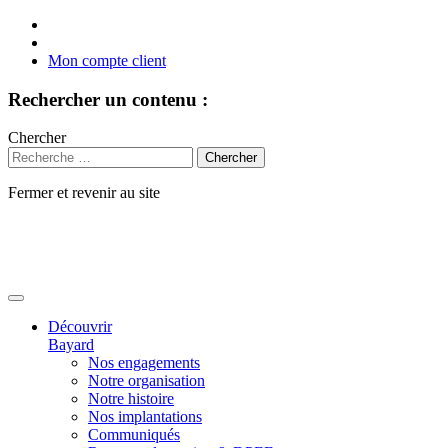
Mon compte client
Rechercher un contenu :
Chercher
Fermer et revenir au site
Aller
au
contenu
Découvrir
Bayard
Nos engagements
Notre organisation
Notre histoire
Nos implantations
Communiqués