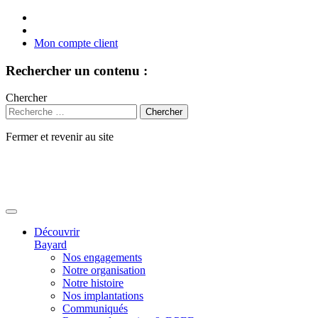
Mon compte client
Rechercher un contenu :
Chercher
Fermer et revenir au site
Aller
au
contenu
Découvrir
Bayard
Nos engagements
Notre organisation
Notre histoire
Nos implantations
Communiqués