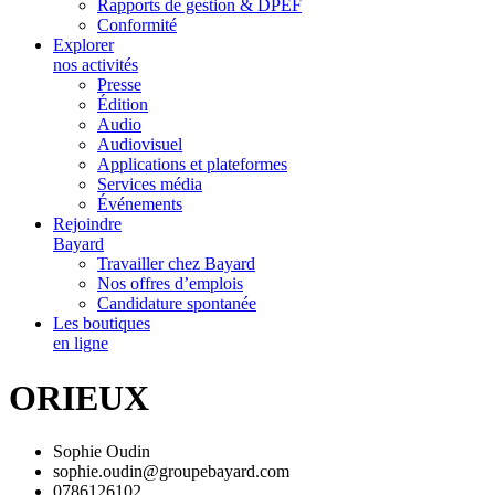
Rapports de gestion & DPEF
Conformité
Explorer
nos activités
Presse
Édition
Audio
Audiovisuel
Applications et plateformes
Services média
Événements
Rejoindre
Bayard
Travailler chez Bayard
Nos offres d’emplois
Candidature spontanée
Les boutiques
en ligne
ORIEUX
Sophie Oudin
sophie.oudin@groupebayard.com
0786126102